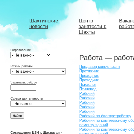
Шахтинские
Центр
Вакан
новости
занятости г.
работ
Шахты
Образование
Работа — работ
Режим работы
Продавец-консультант
Протяжчик
Проходчик
Проходчик
Зарплата, руб. от
Психолог
Птицевод
Рабочий
Рабочий
Сфера деятельности
Рабочий
Рабочий
Рабочий
Рабочий по благоустройству
Рабочий по комплексному об
ремонту зданий
Рабочий по комплексному об
Сокращения ЦЗН г. Шахты:
з/п -
ремонту зданий