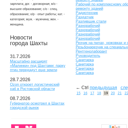
зарплата; дог. - договорная; в/о -
Рабочий по комплексному об
ремонту зданий
высшее образование; с/о - спец.
Радиотехник
образование; о/р - опыт работы; кат. -
Раздатчик
категория; муж. - мужчина; жен. -
Разливщик стали
женщина.
Разнорабочий
Разнорабочий
Разнорабочий
Новости
Разнорабочий
города Шахты
Резчик на пилах, ножовках и 
Резьбонарезчик на специальн
Рентгенолаборант
Руководитель
31.7.2026
Санитарка
Масштабно расширят
Санитарка
«Малинки» под Шахтами: парку
Санитарка
птиц передадут еще земли
Санитарка
28.7.2026
Ozon откроет логистический
← Ctrl
предыдущая
сл
хаб в Ростовской области
15
16
17
18
19
20
21
2
08.7.2026
Губернатор осмотрел в Шахтах
городской рынок