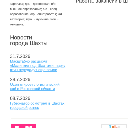
Работа, вакансии в Ш
зарплата; дог. - договорная; в/о -
высшее образование; с/о - спец.
образование; о/р - опыт работы; кат. -
категория; муж. - мужчина; жен. -
женщина.
Новости
города Шахты
31.7.2026
Масштабно расширят
«Малинки» под Шахтами: парку
птиц передадут еще земли
28.7.2026
Ozon откроет логистический
хаб в Ростовской области
08.7.2026
Губернатор осмотрел в Шахтах
городской рынок