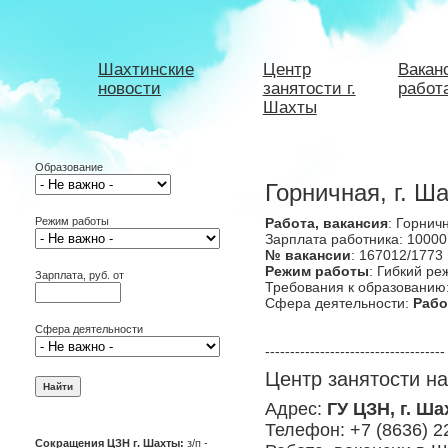
Шахтинские
Центр
Вакан
новости
занятости г.
работ
Шахты
Образование
Горничная, г. Ш
Режим работы
Работа, вакансия
: Горнич
Зарплата работника: 10000
№ вакансии
: 167012/1773
Режим работы
: Гибкий р
Зарплата, руб. от
Требования к образованию
Сфера деятельности:
Рабо
Сфера деятельности
------------------------------------
Центр занятости н
Адрес:
ГУ ЦЗН, г. Ша
Телефон: +7 (8636) 2
Сокращения ЦЗН г. Шахты:
з/п -