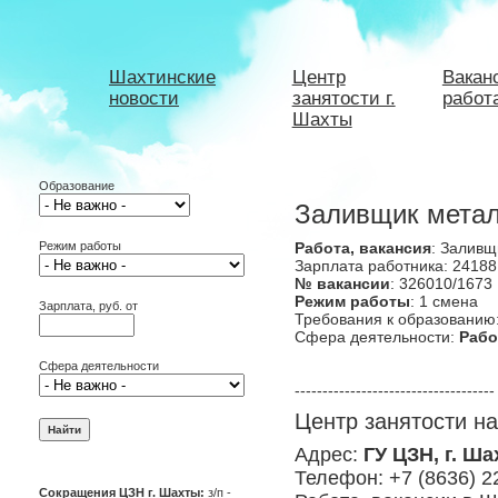
Шахтинские
Центр
Вакан
новости
занятости г.
работ
Шахты
Образование
Заливщик метал
Режим работы
Работа, вакансия
: Заливщ
Зарплата работника: 24188
№ вакансии
: 326010/1673
Режим работы
: 1 смена
Зарплата, руб. от
Требования к образованию
Сфера деятельности:
Рабо
Сфера деятельности
------------------------------------
Центр занятости н
Адрес:
ГУ ЦЗН, г. Ша
Телефон: +7 (8636) 2
Сокращения ЦЗН г. Шахты:
з/п -