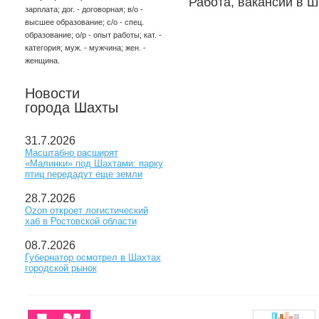
Работа, вакансии в Ш
зарплата; дог. - договорная; в/о -
высшее образование; с/о - спец.
образование; о/р - опыт работы; кат. -
категория; муж. - мужчина; жен. -
женщина.
Новости
города Шахты
31.7.2026
Масштабно расширят
«Малинки» под Шахтами: парку
птиц передадут еще земли
28.7.2026
Ozon откроет логистический
хаб в Ростовской области
08.7.2026
Губернатор осмотрел в Шахтах
городской рынок