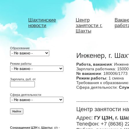
Шахтинские
Центр
Вакан
новости
занятости г.
работ
Шахты
Образование
Инженер, г. Шах
Режим работы
Работа, вакансия
: Инжене
Зарплата работника: 15000
№ вакансии
: 180006/1773
Режим работы
: 1 смена
Зарплата, руб. от
Требования к образованию
Сфера деятельности:
Служ
Сфера деятельности
------------------------------------
Центр занятости н
Адрес:
ГУ ЦЗН, г. Ша
Телефон: +7 (8636) 2
Сокращения ЦЗН г. Шахты:
з/п -