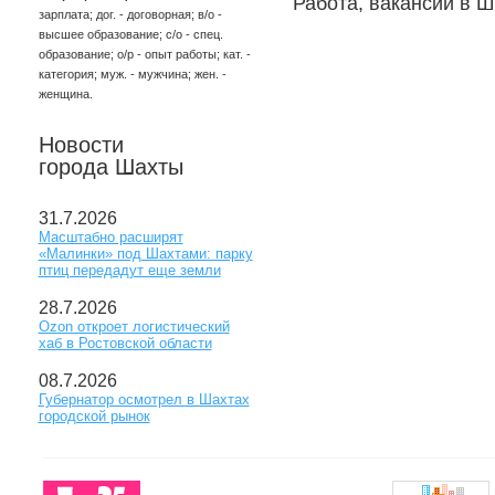
Работа, вакансии в Ш
зарплата; дог. - договорная; в/о -
высшее образование; с/о - спец.
образование; о/р - опыт работы; кат. -
категория; муж. - мужчина; жен. -
женщина.
Новости
города Шахты
31.7.2026
Масштабно расширят
«Малинки» под Шахтами: парку
птиц передадут еще земли
28.7.2026
Ozon откроет логистический
хаб в Ростовской области
08.7.2026
Губернатор осмотрел в Шахтах
городской рынок